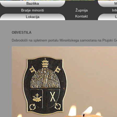
Bazilika
M
Bratje minoriti
Župnija
In
Kontakt
Lokacija
U
OBVESTILA
Dobrodošli na spletnem portalu Minoritskega samostana na Ptujski Go