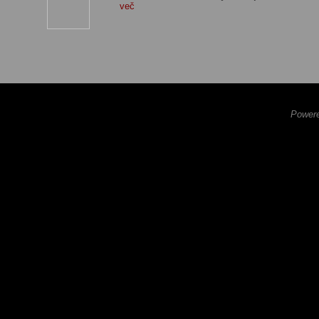
več
Powere