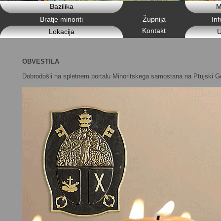
Bazilika
M
Bratje minoriti
Župnija
In
Kontakt
Lokacija
U
OBVESTILA
Dobrodošli na spletnem portalu Minoritskega samostana na Ptujski Go