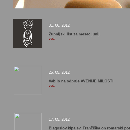
01. 06. 2012
Župnijski list za mesec junij.
več
25. 05. 2012
Vabilo na odprtje AVENIJE MILOSTI
več
17. 05. 2012
Blagoslov kipa sv. Frančiška on romarski pot