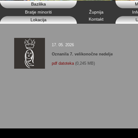
Bazilika
M
Bratje minoriti
Župnija
In
Kontakt
Lokacija
U
17. 05. 2026
Oznanila 7. velikonočne nedelje
pdf datoteka
(0,245 MB)