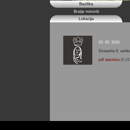
Bazilika
Bratje minoriti
Lokacija
03. 05. 2026
Oznanila 5. veli
pdf datoteka
(0,24