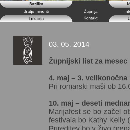
Bazilika
M
Bratje minoriti
Župnija
In
Kontakt
Lokacija
U
03. 05. 2014
Župnijski list za mesec
4. maj – 3. velikonočna
Pri romarski maši ob 16.0
10. maj – deseti mednar
Marijafest se bo začel o
festivala bo Kathy Kelly (
Prireditev bo v živo pren