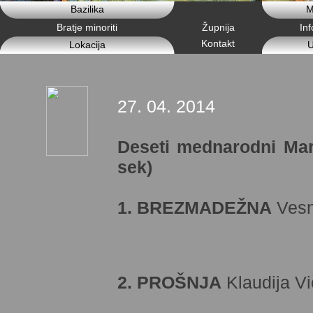
Bazilika
M
Bratje minoriti
Župnija
In
Kontakt
Lokacija
U
27. 04. 2014
Deseti mednarodni Mari
sek)
1. BREZMADEŽNA
Vesn
2. PROŠNJA
Klaudija Vi