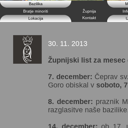
Bazilika
M
Bratje minoriti
Župnija
In
Kontakt
Lokacija
U
30. 11. 2013
Župnijski list za mese
7. december:
Čeprav sv.
Goro obiskal v
soboto, 7
8. december:
praznik M
razglasitve naše bazilike
14. december:
ob 17. u