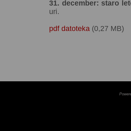
31. december: staro let
uri.
pdf datoteka
(0,27 MB)
Powere