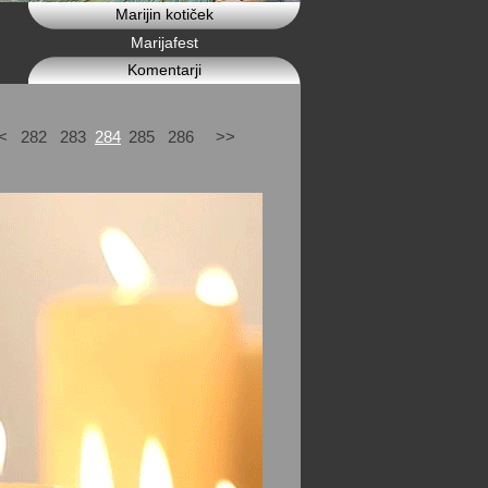
Marijin kotiček
Marijafest
Komentarji
<
282
283
284
285
286
>>