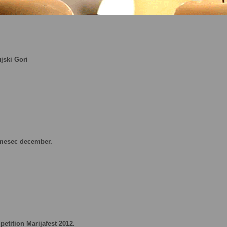
jski Gori
a mesec december.
petition Marijafest 2012.