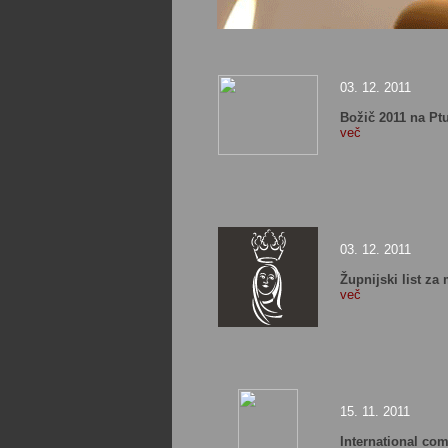
03. 12. 2011
Božič 2011 na Ptu
več
03. 12. 2011
Župnijski list z
več
15. 11. 2011
International com