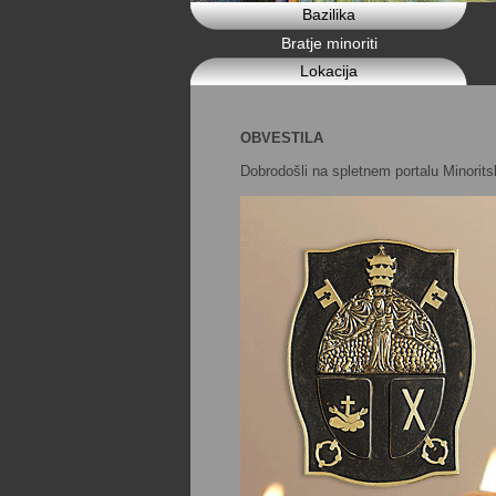
Bazilika
Bratje minoriti
Lokacija
OBVESTILA
Dobrodošli na spletnem portalu Minorit