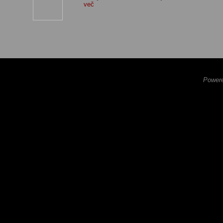
več
Powere