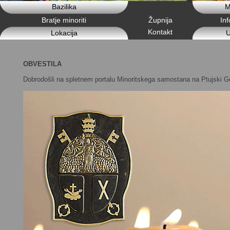
Bazilika
M
Bratje minoriti
Župnija
In
Kontakt
Lokacija
U
OBVESTILA
Dobrodošli na spletnem portalu Minoritskega samostana na Ptujski Go